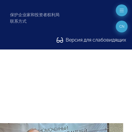
保护企业家和投资者权利局
联系方式
CN
Версия для слабовидящих