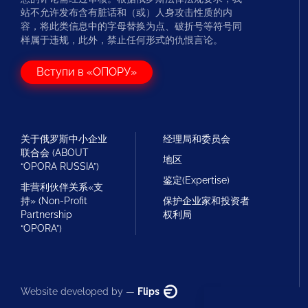
站不允许发布含有脏话和（或）人身攻击性质的内
容，将此类信息中的字母替换为点、破折号等符号同
样属于违规，此外，禁止任何形式的仇恨言论。
Вступи в «ОПОРУ»
关于俄罗斯中小企业
经理局和委员会
联合会 (ABOUT
地区
“OPORA RUSSIA”)
鉴定(Expertise)
非营利伙伴关系«支
持» (Non-Profit
保护企业家和投资者
Partnership
权利局
“OPORA”)
Website developed by —
Flips