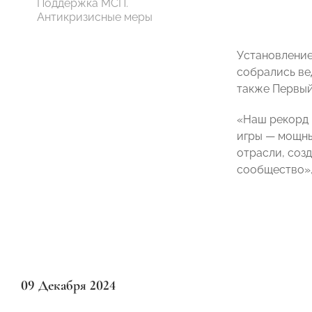
Поддержка МСП.
Антикризисные меры
Установление
собрались ве
также Первы
«Наш рекорд 
игры — мощны
отрасли, соз
сообщество»,
09 Декабря 2024