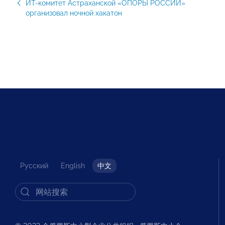
ИТ-комитет Астраханской «ОПОРЫ РОССИИ»
организовал ночной хакатон
Русский
English
中文