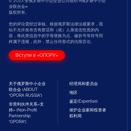
© 2023 全俄罗斯中小型企业公共组织
«
俄罗斯中小企
业联合会
»
版权所有。
您的评论需经过审核。根据俄罗斯法律法规要求，我
站不允许发布含有脏话和（或）人身攻击性质的内
容，将此类信息中的字母替换为点、破折号等符号同
样属于违规，此外，禁止任何形式的仇恨言论。
Вступи в «ОПОРУ»
关于俄罗斯中小企业
经理局和委员会
联合会 (ABOUT
地区
“OPORA RUSSIA”)
鉴定(Expertise)
非营利伙伴关系«支
持» (Non-Profit
保护企业家和投资者
Partnership
权利局
“OPORA”)