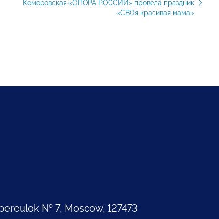
Кемеровская «ОПОРА РОССИИ» провела праздник
«СВОя красивая мама»
pereulok № 7, Moscow, 127473