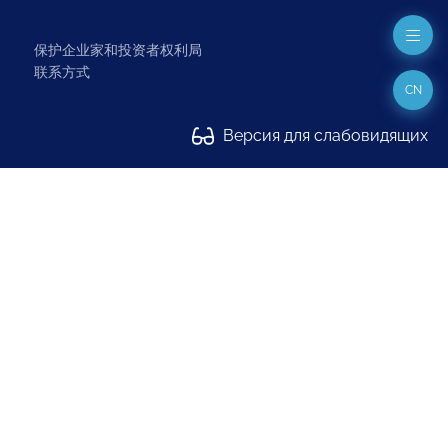
保护企业家和投资者权利局
联系方式
CN
Версия для слабовидящих