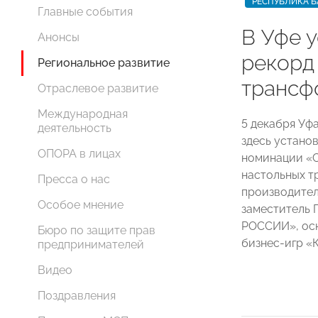
РЕСПУБЛИКА 
Главные события
В Уфе 
Анонсы
рекорд
Региональное развитие
трансф
Отраслевое развитие
Международная
5 декабря Уф
деятельность
здесь устано
ОПОРА в лицах
номинации «С
настольных т
Пресса о нас
производител
Особое мнение
заместитель
РОССИИ», ос
Бюро по защите прав
бизнес-игр 
предпринимателей
Видео
Поздравления