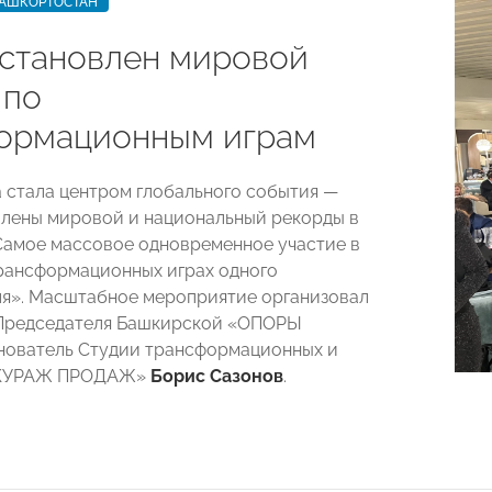
БАШКОРТОСТАН
установлен мировой
 по
ормационным играм
а стала центром глобального события —
влены мировой и национальный рекорды в
амое массовое одновременное участие в
рансформационных играх одного
я». Масштабное мероприятие организовал
 Председателя Башкирской «ОПОРЫ
нователь Студии трансформационных и
«КУРАЖ ПРОДАЖ»
Борис Сазонов
.