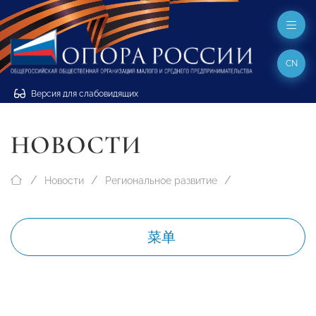
CN
Версия для слабовидящих
НОВОСТИ
Новости
Региональное развитие
菜单