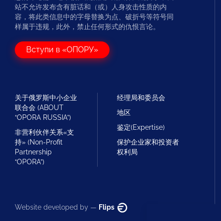
站不允许发布含有脏话和（或）人身攻击性质的内
容，将此类信息中的字母替换为点、破折号等符号同
样属于违规，此外，禁止任何形式的仇恨言论。
Вступи в «ОПОРУ»
关于俄罗斯中小企业
经理局和委员会
联合会 (ABOUT
地区
“OPORA RUSSIA”)
鉴定(Expertise)
非营利伙伴关系«支
持» (Non-Profit
保护企业家和投资者
Partnership
权利局
“OPORA”)
Website developed by —
Flips