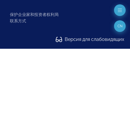
保护企业家和投资者权利局
联系方式
CN
Версия для слабовидящих