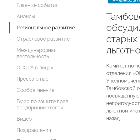
ТАМБОВСКАЯ 
Главные события
Тамбо
Анонсы
обсуди
Региональное развитие
старых 
Отраслевое развитие
льготн
Международная
деятельность
Комитет по н
ОПОРА в лицах
отделения «
Пресса о нас
Уполномоченн
Тамбовской о
Особое мнение
посвященную 
Бюро по защите прав
непригодност
предпринимателей
льготной ипо
назад.
Видео
Поздравления