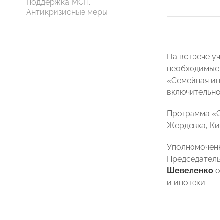
Поддержка МСП.
Антикризисные меры
На встрече у
необходимые 
«Семейная ип
включительно
Программа «С
Жердевка, Ки
Уполномоченн
Председател
Шевеленко
о
и ипотеки.