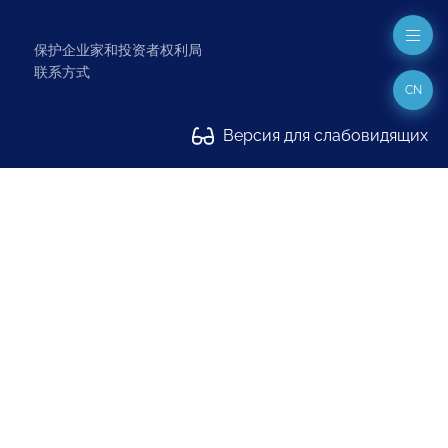
保护企业家和投资者权利局
联系方式
CN
Версия для слабовидящих