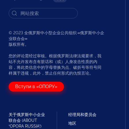
© 2023 全俄罗斯中小型企业公共组织
«
俄罗斯中小企
业联合会
»
版权所有。
您的评论需经过审核。根据俄罗斯法律法规要求，我
站不允许发布含有脏话和（或）人身攻击性质的内
容，将此类信息中的字母替换为点、破折号等符号同
样属于违规，此外，禁止任何形式的仇恨言论。
Вступи в «ОПОРУ»
关于俄罗斯中小企业
经理局和委员会
联合会 (ABOUT
地区
“OPORA RUSSIA”)