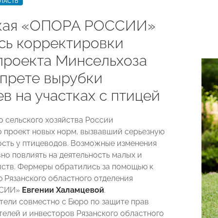
ЛАСТЬ
кая «ОПОРА РОССИИ»
сь корректировки
проекта Минсельхоза
апрете вырубки
в на участках с птицей
 сельского хозяйства России
 проект новых норм, вызвавший серьезную
сть у птицеводов. Возможные изменения
вно повлиять на деятельность малых и
йств. Фермеры обратились за помощью к
 Рязанского областного отделения
ССИИ»
Евгении Халамцевой
.
ели совместно с Бюро по защите прав
елей и инвесторов Рязанского областного