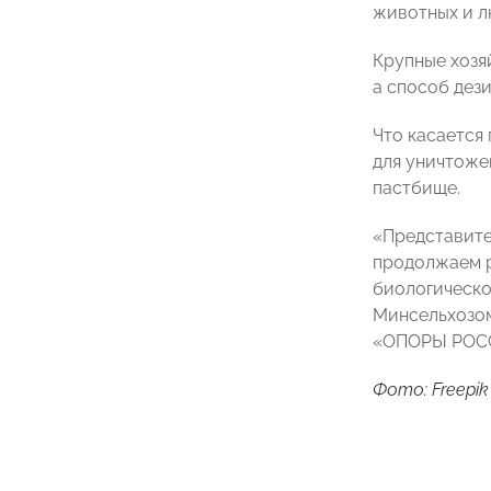
животных и л
Крупные хозя
а способ дез
Что касается
для уничтоже
пастбище.
«Представите
продолжаем р
биологическо
Минсельхозом
«ОПОРЫ РОСС
Фото: Freepik