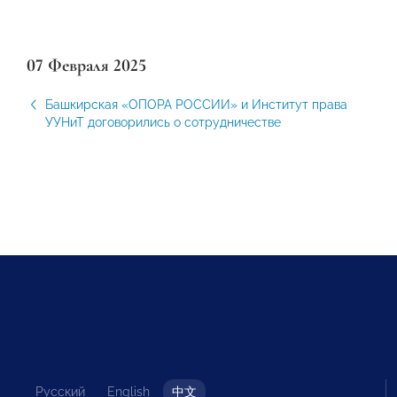
07 Февраля 2025
Башкирская «ОПОРА РОССИИ» и Институт права
УУНиТ договорились о сотрудничестве
Русский
English
中文