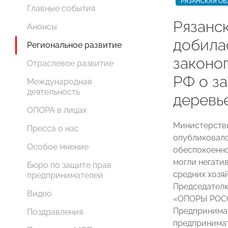
РЯЗАНСКАЯ ОБ
Главные события
Рязанс
Анонсы
добила
Региональное развитие
законо
Отраслевое развитие
РФ о з
Международная
деятельность
деревье
ОПОРА в лицах
Министерство
Пресса о нас
опубликовало
Особое мнение
обеспокоенно
могли негати
Бюро по защите прав
средних хозя
предпринимателей
Председателю
Видео
«ОПОРЫ РО
Предпринимат
Поздравления
предпринимат