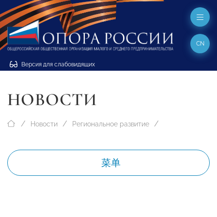
CN
Версия для слабовидящих
НОВОСТИ
Новости
Региональное развитие
菜单