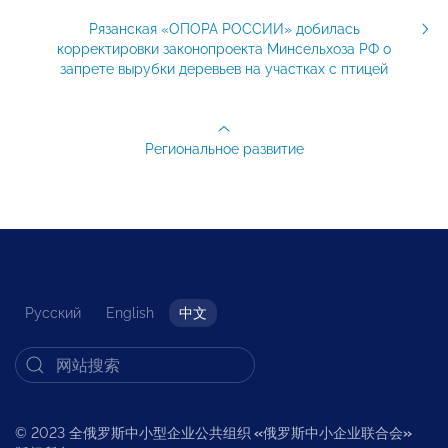
Рязанская «ОПОРА РОССИИ» добилась
корректировки законопроекта Минсельхоза РФ о
запрете вырубки деревьев на участках с птицей
Региональное развитие
Русский
English
中文
© 2023 全俄罗斯中小型企业公共组织
«
俄罗斯中小企业联合会
»