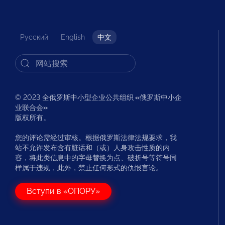
Русский
English
中文
© 2023 全俄罗斯中小型企业公共组织
«
俄罗斯中小企
业联合会
»
版权所有。
您的评论需经过审核。根据俄罗斯法律法规要求，我
站不允许发布含有脏话和（或）人身攻击性质的内
容，将此类信息中的字母替换为点、破折号等符号同
样属于违规，此外，禁止任何形式的仇恨言论。
Вступи в «ОПОРУ»