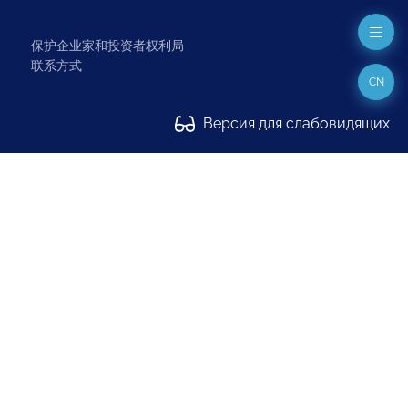
保护企业家和投资者权利局
联系方式
CN
Версия для слабовидящих