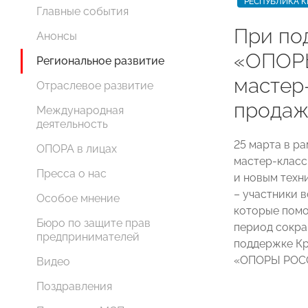
РЕСПУБЛИКА 
Главные события
При по
Анонсы
«ОПОР
Региональное развитие
мастер
Отраслевое развитие
прода
Международная
деятельность
25 марта в р
ОПОРА в лицах
мастер-класс
Пресса о нас
и новым техн
– участники в
Особое мнение
которые помо
Бюро по защите прав
период сокра
предпринимателей
поддержке Кр
«ОПОРЫ РОСС
Видео
Поздравления