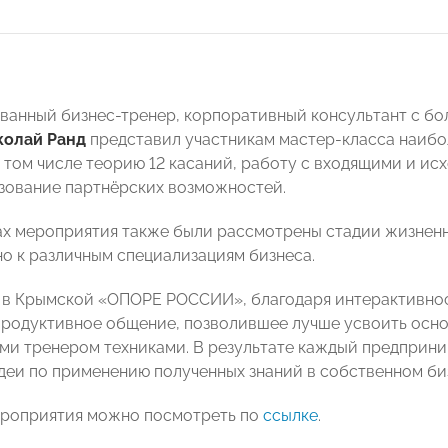
анный бизнес-тренер, корпоративный консультант с бо
колай Ранд
представил участникам мастер-класса наибо
в том числе теорию 12 касаний, работу с входящими и ис
зование партнёрских возможностей.
ах мероприятия также были рассмотрены стадии жизненн
о к различным специализациям бизнеса.
 в Крымской «ОПОРЕ РОССИИ», благодаря интерактивнос
продуктивное общение, позволившее лучше усвоить осн
и тренером техниками. В результате каждый предприни
деи по применению полученных знаний в собственном би
ероприятия можно посмотреть по
ссылке
.