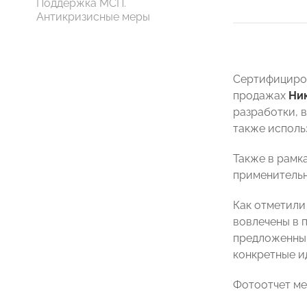
Поддержка МСП.
Антикризисные меры
Сертифициров
продажах
Ни
разработки, 
также исполь
Также в рамк
применительн
Как отметили
вовлечены в 
предложенным
конкретные и
Фотоотчет м