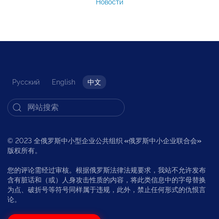
Новости
Русский
English
中文
© 2023 全俄罗斯中小型企业公共组织
«
俄罗斯中小企业联合会
»
版权所有。
您的评论需经过审核。根据俄罗斯法律法规要求，我站不允许发布
含有脏话和（或）人身攻击性质的内容，将此类信息中的字母替换
为点、破折号等符号同样属于违规，此外，禁止任何形式的仇恨言
论。