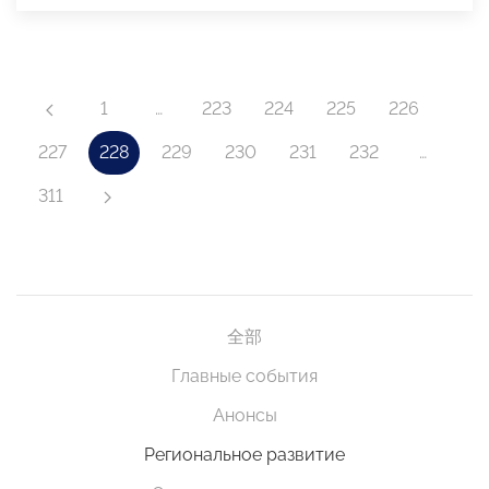
1
…
223
224
225
226
227
228
229
230
231
232
…
311
全部
Главные события
Анонсы
Региональное развитие