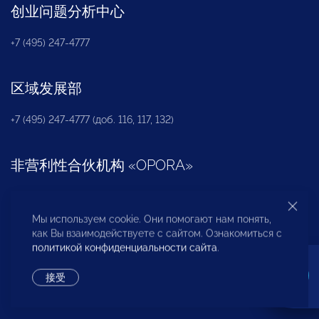
创业问题分析中心
+7 (495) 247-4777
区域发展部
+7 (495) 247-4777 (доб. 116, 117, 132)
非营利性合伙机构
«
OPORA
»
+7 (495) 247-4777 (доб. 124)
Мы используем cookie. Они помогают нам понять,
как Вы взаимодействуете с сайтом. Ознакомиться с
新闻办公室
политикой конфиденциальности сайта
.
+7 (495) 247 4777 (доб. 115, 114, 113)
接受
pressa@opora.ru