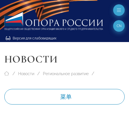
CN
Версия для слабовидящих
НОВОСТИ
Новости
Региональное развитие
菜单