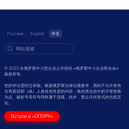
Русский
English
中文
© 2023 全俄罗斯中小型企业公共组织
«
俄罗斯中小企业联合会
»
版权所有。
您的评论需经过审核。根据俄罗斯法律法规要求，我站不允许发布
含有脏话和（或）人身攻击性质的内容，将此类信息中的字母替换
为点、破折号等符号同样属于违规，此外，禁止任何形式的仇恨言
论。
Вступи в «ОПОРУ»