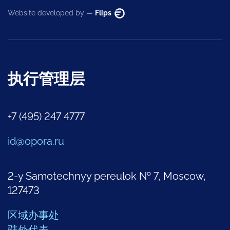
Website developed by —
Flips
执行管理层
+7 (495) 247 4777
id@opora.ru
2-y Samotechnyy pereulok № 7, Moscow,
127473
区域办事处
驻外代表