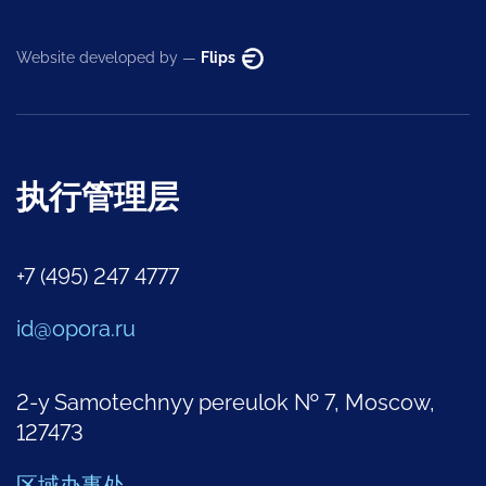
Website developed by —
Flips
执行管理层
+7 (495) 247 4777
id@opora.ru
2-y Samotechnyy pereulok № 7, Moscow,
127473
区域办事处