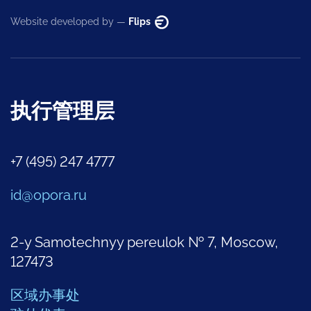
Website developed by —
Flips
执行管理层
+7 (495) 247 4777
id@opora.ru
2-y Samotechnyy pereulok № 7, Moscow,
127473
区域办事处