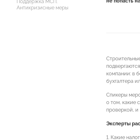
не попасть н
Поддержка МСП.
Антикризисные меры
Строительные
подвергаются
компании: в 
бухгалтера и
Спикеры меро
о том, какие 
проверкой, и 
Эксперты ра
1. Какие нал