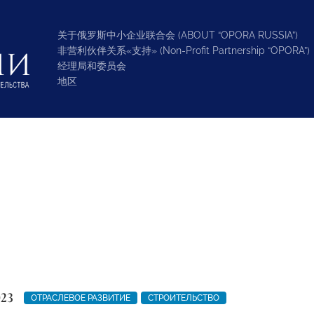
关于俄罗斯中小企业联合会 (ABOUT “OPORA RUSSIA”)
非营利伙伴关系«支持» (Non-Profit Partnership “OPORA”)
经理局和委员会
地区
023
ОТРАСЛЕВОЕ РАЗВИТИЕ
СТРОИТЕЛЬСТВО