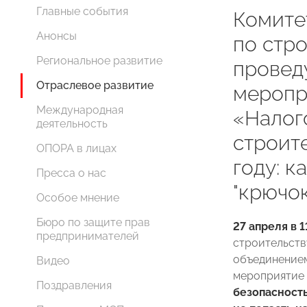
Главные события
Комит
Анонсы
по стр
Региональное развитие
провед
Отраслевое развитие
меропр
Международная
«Налог
деятельность
строит
ОПОРА в лицах
году: к
Пресса о нас
"крючо
Особое мнение
Бюро по защите прав
27 апреля в 
предпринимателей
строительств
объединением
Видео
мероприятие 
Поздравления
безопасность