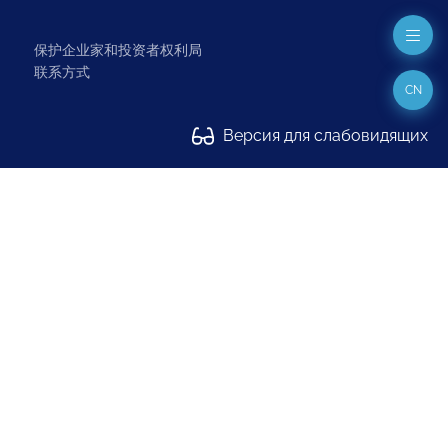
保护企业家和投资者权利局
联系方式
CN
Версия для слабовидящих