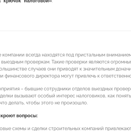
а "крючок" налоговой»
.
 компании всегда находятся под пристальным вниманием
 выездным проверкам. Такие проверки являются огромн
большинстве случаев они приводят к значительным донач
ли финансового директора могут привлечь к ответственн
приятия – бывшие сотрудники отделов выездных провер
сделки вызывают особый интерес налоговиков, как понять
что делать, чтобы этого не произошло.
скроют вопросы:
оговые схемы и сделки строительных компаний привлекают