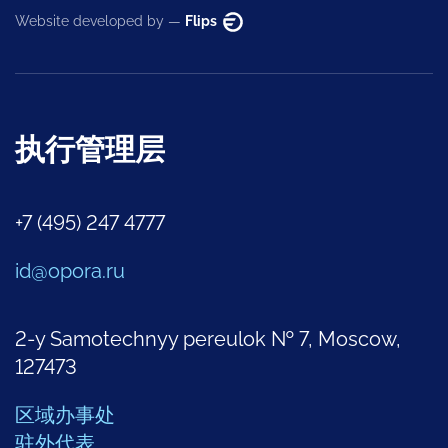
Website developed by —
Flips
执行管理层
+7 (495) 247 4777
id@opora.ru
2-y Samotechnyy pereulok № 7, Moscow,
127473
区域办事处
驻外代表