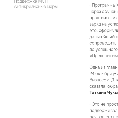
Поддержка МСП.
«Программа “
Антикризисные меры
через обучен
практических
заряд на успе
это, сформул
дальнейший п
сопроводить 
до успешного
«Предпринима
Одна из глав
24 октября у
бизнесом. Дл
сказала, обр
Татьяна Чукс
«Это не прост
поддерживал 
для вашего п