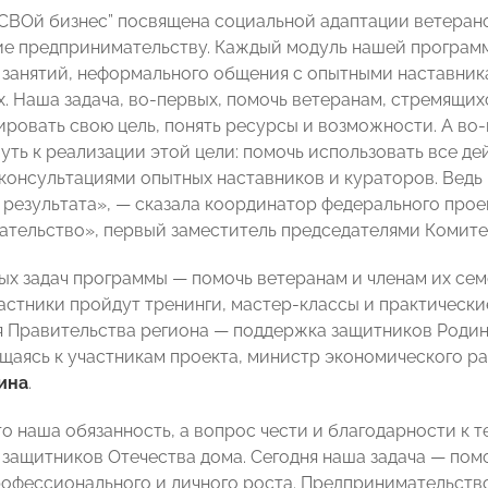
СВОй бизнес” посвящена социальной адаптации ветерано
ие предпринимательству. Каждый модуль нашей программ
 занятий, неформального общения с опытными наставникам
х. Наша задача, во-первых, помочь ветеранам, стремящи
ировать свою цель, понять ресурсы и возможности. А во
уть к реализации этой цели: помочь использовать все 
консультациями опытных наставников и кураторов. Ведь в
 результата», — сказала координатор федерального пр
тельство», первый заместитель председателями Комит
ных задач программы — помочь ветеранам и членам их сем
частники пройдут тренинги, мастер-классы и практически
я Правительства региона — поддержка защитников Родин
ащаясь к участникам проекта, министр экономического р
ина
.
о наша обязанность, а вопрос чести и благодарности к те
защитников Отечества дома. Сегодня наша задача — помо
рофессионального и личного роста. Предпринимательство