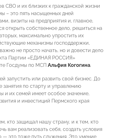
в СВО и их близких к гражданской жизни
ы – это пять насыщенных дней
и, визиты на предприятия и, главное,
хся открыть собственное дело, решиться на
-вторых, максимально упростить их
действующие механизмы господдержки,
ажно не просто начать, но и довести дело
оекта Партии «ЕДИНАЯ РОССИЯ»
ете Госдумы по МСП
Альфия Когогина
.
ей запустить или развить свой бизнес. До
е занятия по старту и управлению
ы и их семей имеет особое значение,
азвития и инвестиций Пермского края
м, кто защищал нашу страну, и к тем, кто
чь вам реализовать себя, создать условия
 — это тоже путь служения. Это умение