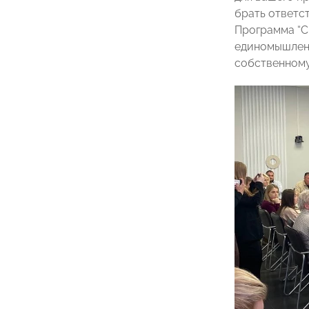
брать ответс
Программа “С
единомышленн
собственному