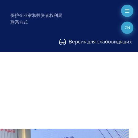
保护企业家和投资者权利局
联系方式
CN
Версия для слабовидящих