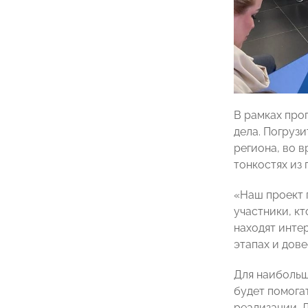
В рамках про
дела. Погруз
региона, во в
тонкостях из 
«Наш проект 
участники, к
находят инте
этапах и дов
Для наибольш
будет помогат
реализации. 