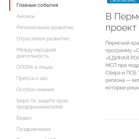
СВОЙ БИЗНЕС
Главные события
В Перм
Анонсы
проект
Региональное развитие
Отраслевое развитие
Пермский кра
Международная
программу «С
деятельность
«ЕДИНАЯ РОС
МСП при подд
ОПОРА в лицах
Сбера и ПСБ.
Пресса о нас
региона — ве
которые реши
Особое мнение
Бюро по защите прав
предпринимателей
Видео
Поздравления