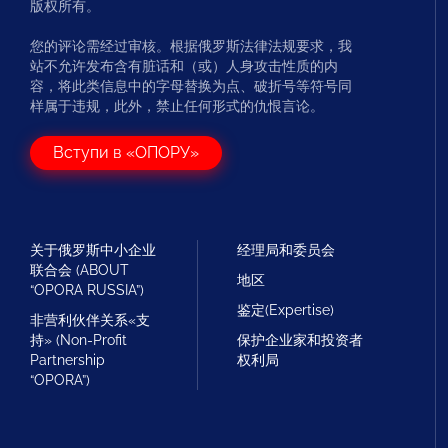
版权所有。
您的评论需经过审核。根据俄罗斯法律法规要求，我
站不允许发布含有脏话和（或）人身攻击性质的内
容，将此类信息中的字母替换为点、破折号等符号同
样属于违规，此外，禁止任何形式的仇恨言论。
Вступи в «ОПОРУ»
关于俄罗斯中小企业
经理局和委员会
联合会 (ABOUT
地区
“OPORA RUSSIA”)
鉴定(Expertise)
非营利伙伴关系«支
持» (Non-Profit
保护企业家和投资者
Partnership
权利局
“OPORA”)