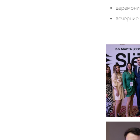
церемони
вечерние