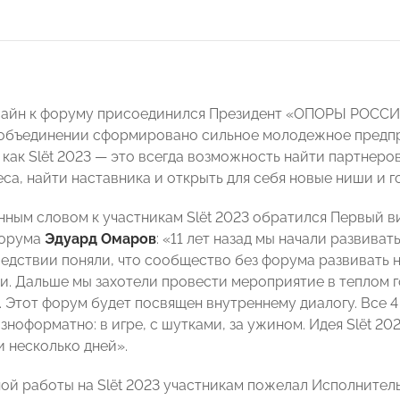
лайн к форуму присоединился Президент «ОПОРЫ РОСС
-объединении сформировано сильное молодежное предп
 как Slёt 2023 — это всегда возможность найти партнеро
еса, найти наставника и открыть для себя новые ниши и 
нным словом к участникам Slёt 2023 обратился Первый
форума
Эдуард Омаров
: «11 лет назад мы начали развив
ледствии поняли, что сообщество без форума развивать 
и. Дальше мы захотели провести мероприятие в теплом го
. Этот форум будет посвящен внутреннему диалогу. Все 4
ноформатно: в игре, с шутками, за ужином. Идея Slёt 202
и несколько дней».
ой работы на Slёt 2023 участникам пожелал Исполнит