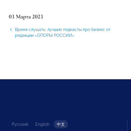
03 Марта 2023
Время слушать: лучшие подкасты про бизнес от
редакции «ОПОРЫ РОССИИ»
Русский
English
中文