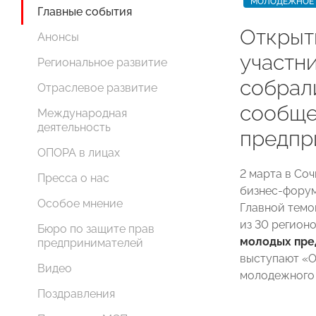
МОЛОДЕЖНОЕ 
Главные события
Открыти
Анонсы
участн
Региональное развитие
собрал
Отраслевое развитие
сообще
Международная
деятельность
предпр
ОПОРА в лицах
2 марта в Со
Пресса о нас
бизнес-форум
Особое мнение
Главной темо
из 30 регион
Бюро по защите прав
молодых пре
предпринимателей
выступают «
Видео
молодежного 
Поздравления