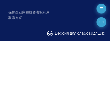
保护企业家和投资者权利局
联系方式
CN
Версия для слабовидящих