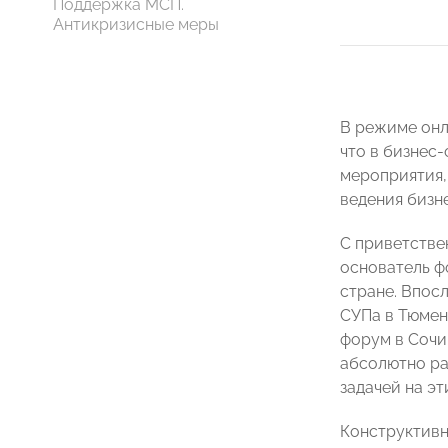
Поддержка МСП.
Антикризисные меры
В режиме он
что в бизнес
мероприятия,
ведения бизн
С приветстве
основатель 
стране. Впос
СУПа в Тюмен
форум в Сочи
абсолютно раз
задачей на эт
Конструктивн