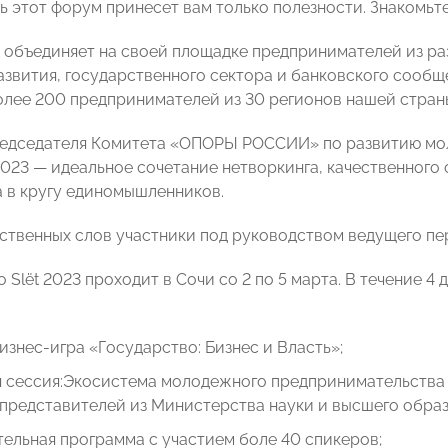
ть этот форум принесет вам только полезности. Знакомьте
t объединяет на своей площадке предпринимателей из ра
азвития, государственного сектора и банковского сообще
лее 200 предпринимателей из 30 регионов нашей стран
редседателя Комитета «ОПОРЫ РОССИИ» по развитию м
t 2023 — идеальное сочетание нетворкинга, качественного
а в кругу единомышленников.
ственных слов участники под руководством ведущего пер
 Slёt 2023 проходит в Сочи со 2 по 5 марта. В течение 
изнес-игра «Государство: Бизнес и Власть»;
я сессия:Экосистема молодежного предпринимательства 
представителей из Министерства науки и высшего образ
ельная программа с участием боле 40 спикеров;