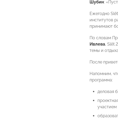
Шубин
: «Пус
Ежегодно Slё
институтов р
принимают бо
По словам П
Ивлева
, Slё
темы и отдых
После привет
Напомним, что
программа:
деловая б
проектна
участием 
образоват