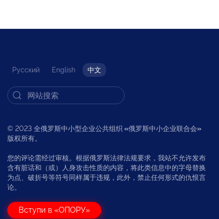
Русский
English
中文
© 2023 全俄罗斯中小型企业公共组织
«
俄罗斯中小企业联合会
»
版权所有。
您的评论需经过审核。根据俄罗斯法律法规要求，我站不允许发布
含有脏话和（或）人身攻击性质的内容，将此类信息中的字母替换
为点、破折号等符号同样属于违规，此外，禁止任何形式的仇恨言
论。
Вступи в «ОПОРУ»