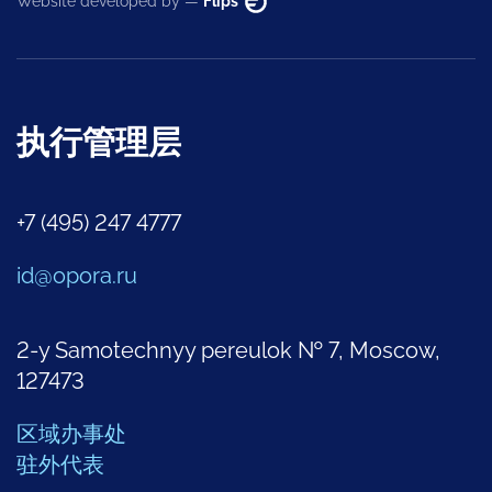
Website developed by —
Flips
执行管理层
+7 (495) 247 4777
id@opora.ru
2-y Samotechnyy pereulok № 7, Moscow,
127473
区域办事处
驻外代表