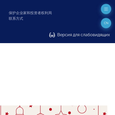
保护企业家和投资者权利局
联系方式
CN
Версия для слабовидящих