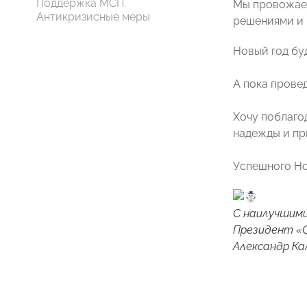
Поддержка МСП.
Мы провожаем
Антикризисные меры
решениями и 
Новый год бу
А пока прове
Хочу поблаго
надежды и пр
Успешного Но
С наилучшими
Президент 
Александр Ка