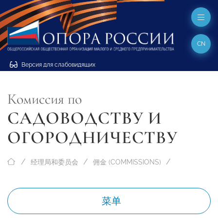
CN
Версия для слабовидящих
Комиссия по
САДОВОДСТВУ И
ОГОРОДНИЧЕСТВУ
经理局和委员会
佣金 (COMMISSIONS)
菜单