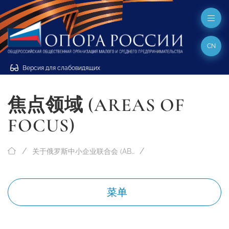
CN
Версия для слабовидящих
焦点领域 (AREAS OF
FOCUS)
关于俄罗斯中小企业联合会 (ABOUT “OPORA RUSSIA”)
菜单