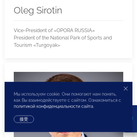
Oleg Sirotin
Vice-President of «OPORA RUSSIA»
President of the National Park of Sports and
Tourism «Turgoyak»
Мы используем cookie. Они помогают нам понять,
как Вы взаимодействуете с сайтом. Ознакомиться с
политикой конфиденциальности сайта
.
接受