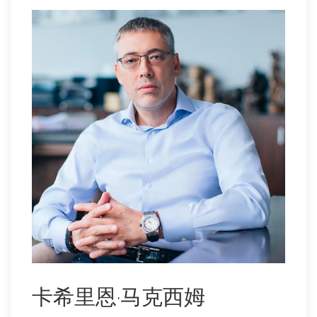
卡希里恩·马克西姆