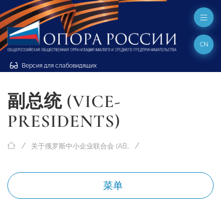
CN
Версия для слабовидящих
副总统 (VICE-
PRESIDENTS)
关于俄罗斯中小企业联合会 (ABOUT “OPORA RUSSIA”)
菜单