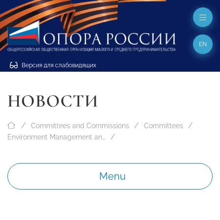
EN
Версия для слабовидящих
НОВОСТИ
Committees and Commissions
Committees
Environment Management and Ecology
Menu