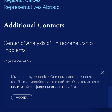
Regional Offices
Representatives Abroad
Additional Contacts
Center of Analysis of Entrepreneurship
Problems
+7 (495) 247-4777
Regional Development Department
Мы используем cookie. Они помогают нам понять,
как Вы взаимодействуете с сайтом. Ознакомиться с
политикой конфиденциальности сайта
.
+7 (495) 247-4777 (доб. 116, 117, 132)
Accept
OPORA Business Association