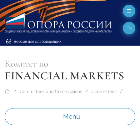
EN
Версия для слабовидящих
Комитет по
FINANCIAL MARKETS
Committees and Commissions
Committees
Menu