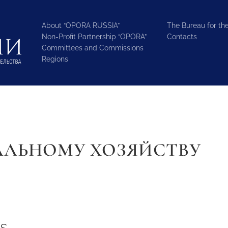
About “OPORA RUSSIA”
The Bureau for the
Non-Profit Partnership “OPORA”
Contacts
Committees and Commissions
Regions
ЛЬНОМУ ХОЗЯЙСТВУ
s