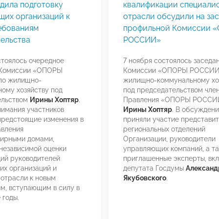
дила подготовку
квалификации специали
щих организаций к
отрасли обсудили на за
ебованиям
профильной Комиссии 
тельства
РОССИИ»
стоялось очередное
7 ноября состоялось заседа
 Комиссии «ОПОРЫ
Комиссии «ОПОРЫ РОССИИ
о жилищно-
жилищно-коммунальному хо
ому хозяйству под
под председательством чле
ельством
Ирины Хоптяр
.
Правления «ОПОРЫ РОССИ
нимания участников
Ирины Хоптяр
. В обсужден
предстоящие изменения в
приняли участие представи
авления
региональных отделений
тирными домами,
Организации, руководители
независимой оценки
управляющих компаний, а т
ий руководителей
приглашенные эксперты, вк
х организаций и
депутата Госдумы
Александ
 отрасли к новым
Якубовского
.
м, вступающим в силу в
годы.