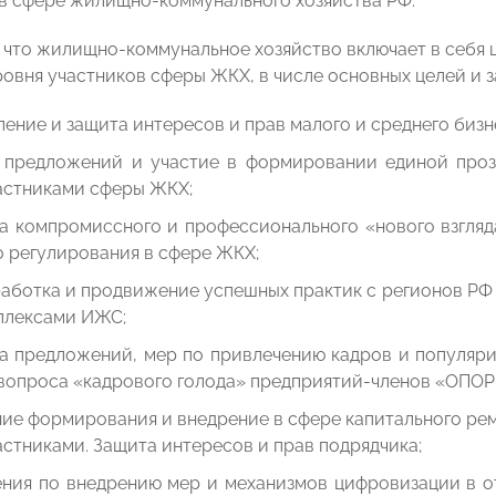
в сфере жилищно-коммунального хозяйства РФ.
м, что жилищно-коммунальное хозяйство включает в себя
ровня участников сферы ЖКХ, в числе основных целей и
ение и защита интересов и прав малого и среднего бизн
 предложений и участие в формировании единой проз
астниками сферы ЖКХ;
а компромиссного и профессионального «нового взгляд
 регулирования в сфере ЖКХ;
работка и продвижение успешных практик с регионов РФ
плексами ИЖС;
а предложений, мер по привлечению кадров и популяри
вопроса «кадрового голода» предприятий-членов «ОПО
е формирования и внедрение в сфере капитального рем
стниками. Защита интересов и прав подрядчика;
ния по внедрению мер и механизмов цифровизации в о