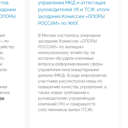
стов
управления МКД и аттестация
седании
руководителей УК и ТСЖ: итоги
«ОПОРЫ
заседания Комиссии «ОПОРЫ
РОССИИ» по ЖКХ
ние
В Москве состоялось очередное
» по
заседание Комиссии «ОПОРЫ
зяйству
РОССИИ» по жилищно-
на
коммунальному хозяйству, на
И»
котором обсудили ключевые
ии
вопросы реформирования сферы
тели
управления многоквартирными
домами (МКД). В ходе мероприятия
участники рассмотрели меры по
акже
повышению качества управления, а
лючая
также новые требования к
ра
руководителям управляющих
компаний (УК) и товариществ
собственников жилья (ТСЖ).