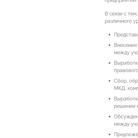
предприятий 
В связи с те
различного у
Представл
Внесение
между уч
Выработк
правового
Сбор, об
МКД, ком
Выработк
решении 
Обсуждени
между уча
Предложе