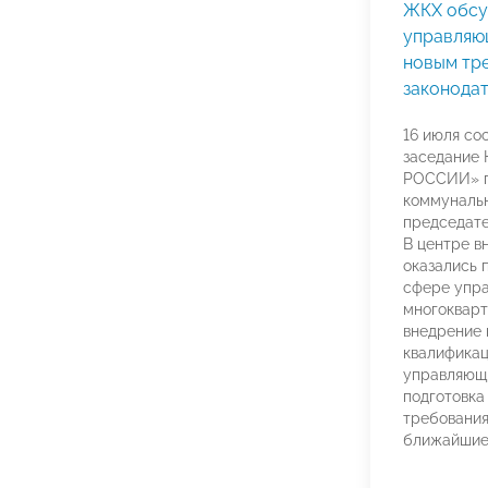
ЖКХ обсу
управляю
новым тр
законода
16 июля со
заседание
РОССИИ» п
коммунальн
председат
В центре в
оказались 
сфере упр
многоквар
внедрение 
квалификац
управляющи
подготовка
требования
ближайшие 