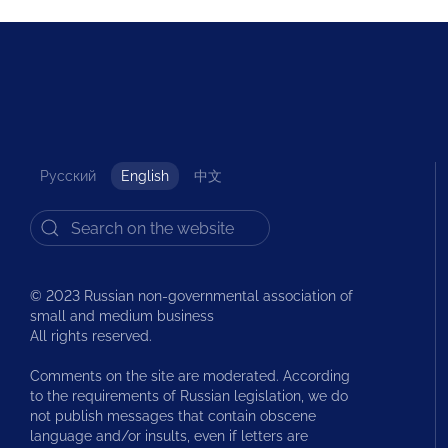
Русский
English
中文
© 2023 Russian non-governmental association of
small and medium business
All rights reserved.
Comments on the site are moderated. According
to the requirements of Russian legislation, we do
not publish messages that contain obscene
language and/or insults, even if letters are