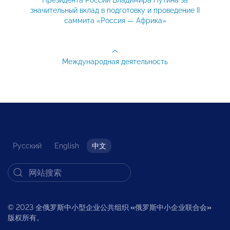
Президента России Владимира Путина за
значительный вклад в подготовку и проведение II
саммита «Россия — Африка»
Международная деятельность
Русский
English
中文
© 2023 全俄罗斯中小型企业公共组织
«
俄罗斯中小企业联合会
»
版权所有。