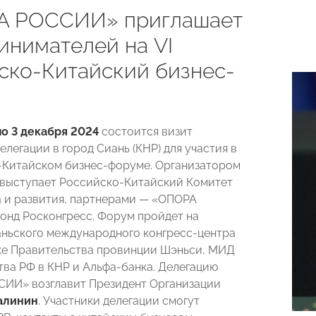
А РОССИИ» приглашает
инимателей на VI
ско-Китайский бизнес-
по 3 декабря 2024
состоится визит
легации в город Сиань (КНР) для участия в
-Китайском бизнес-форуме. Организатором
выступает Российско-Китайский Комитет
 и развития, партнерами — «ОПОРА
нд Росконгресс. Форум пройдет на
ньского международного конгресс-центра
е Правительства провинции Шэньси, МИД
тва РФ в КНР и Альфа-банка. Делегацию
ИИ» возглавит Президент Организации
алинин
. Участники делегации смогут