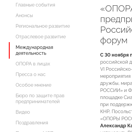
Главные события
«ОПОР
Анонсы
предпр
Региональное развитие
Россий
Отраслевое развитие
форум
Международная
деятельность
С 30 ноября 
российской де
ОПОРА в лицах
VI Российско
Пресса о нас
мероприятия 
дружбы, мира
Особое мнение
РОССИИ» и Фо
Бюро по защите прав
площадке Сиа
предпринимателей
при поддержк
КНР, Посольс
Видео
«ОПОРЫ РОСС
Поздравления
Александр К