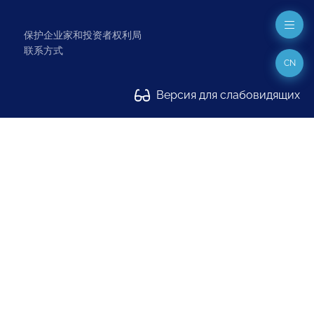
保护企业家和投资者权利局
联系方式
CN
Версия для слабовидящих