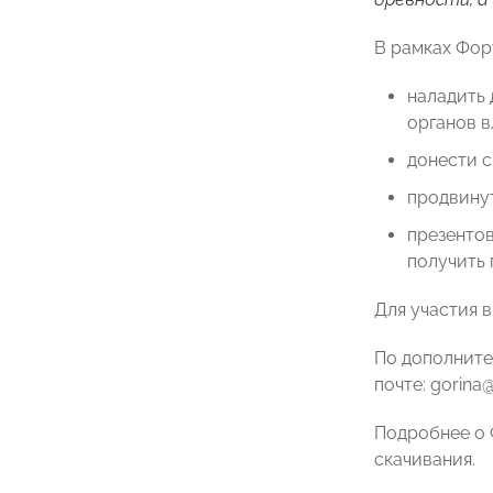
В рамках Фор
наладить 
органов в
донести с
продвинут
презенто
получить 
Для участия 
По дополнит
почте: gorina
Подробнее о 
скачивания.