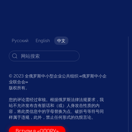
Русский
English
中文
© 2023 全俄罗斯中小型企业公共组织
«
俄罗斯中小企
业联合会
»
版权所有。
您的评论需经过审核。根据俄罗斯法律法规要求，我
站不允许发布含有脏话和（或）人身攻击性质的内
容，将此类信息中的字母替换为点、破折号等符号同
样属于违规，此外，禁止任何形式的仇恨言论。
Вступи в «ОПОРУ»