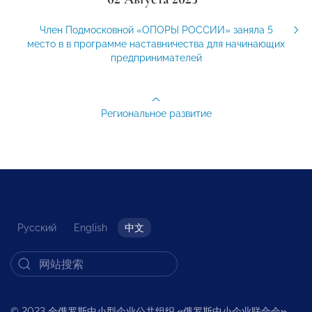
Член Подмосковной «ОПОРЫ РОССИИ» заняла 5
место в в программе наставничества для начинающих
предпринимателей
Региональное развитие
Русский
English
中文
© 2023 全俄罗斯中小型企业公共组织
«
俄罗斯中小企业联合会
»