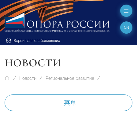
CN
Версия для слабовидящих
НОВОСТИ
Новости
Региональное развитие
菜单