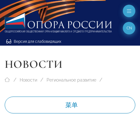
CN
Версия для слабовидящих
НОВОСТИ
Новости
Региональное развитие
菜单