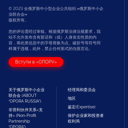
© 2023 全俄罗斯中小型企业公共组织
«
俄罗斯中小企
业联合会
»
版权所有。
您的评论需经过审核。根据俄罗斯法律法规要求，我
站不允许发布含有脏话和（或）人身攻击性质的内
容，将此类信息中的字母替换为点、破折号等符号同
样属于违规，此外，禁止任何形式的仇恨言论。
Вступи в «ОПОРУ»
关于俄罗斯中小企业
经理局和委员会
联合会 (ABOUT
地区
“OPORA RUSSIA”)
鉴定(Expertise)
非营利伙伴关系«支
持» (Non-Profit
保护企业家和投资者
Partnership
权利局
“OPORA”)