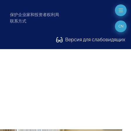
保护企业家和投资者权利局
联系方式
CN
Версия для слабовидящих