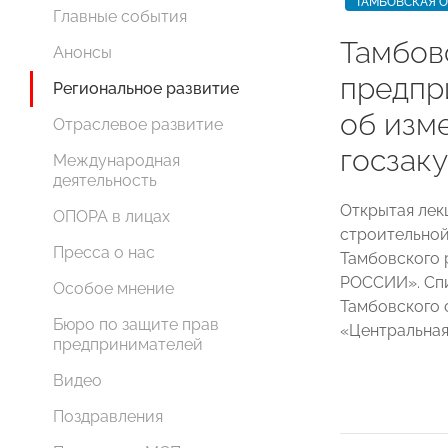
ТАМБОВСКАЯ 
Главные события
Тамбов
Анонсы
предпр
Региональное развитие
об изм
Отраслевое развитие
госзак
Международная
деятельность
Открытая лек
ОПОРА в лицах
строительной
Пресса о нас
Тамбовского 
РОССИИ». Спи
Особое мнение
Тамбовского 
Бюро по защите прав
«Центральная
предпринимателей
Видео
Поздравления