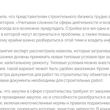
ила, что представителям строительного бизнеса трудно 
акторов: «Учитывая сложности сферы деятельности и во
всегда все возможно предугадать. Стройка все же одна и
та, в которой могут встречаться и проблемы, а также по
тому крайне важно разбираться в этой теме и владеть и
риятия эксперт рассмотрела новеллы, которые затрагива
казчики должны применять новые типовые условия при за
и, капитальному ремонту. Типовые условия можно внест
ния, такой вариант может быть удобен заказчикам. Кроме
естра документов для работ по строительству объектов к
какие документы необходимы для строительных работ.
, что закупки в сфере строительства требуют от заказчи
и проведении закупок, но и способности разобраться в з
е, включая многочисленные нормы и правила подзаконны
опросов, разрешить которые, зачастую, непросто. В кон