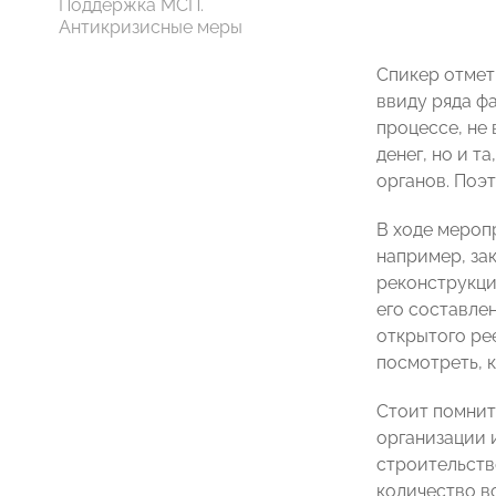
Поддержка МСП.
Антикризисные меры
Спикер отмет
ввиду ряда ф
процессе, не 
денег, но и 
органов. Поэ
В ходе мероп
например, за
реконструкци
его составле
открытого ре
посмотреть, 
Стоит помнить
организации 
строительств
количество в