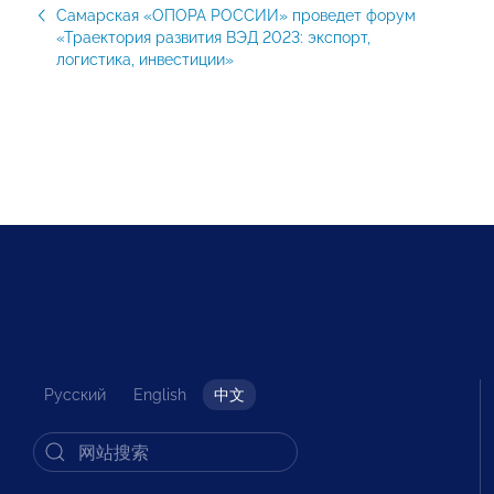
Самарская «ОПОРА РОССИИ» проведет форум
«Траектория развития ВЭД 2023: экспорт,
логистика, инвестиции»
Русский
English
中文