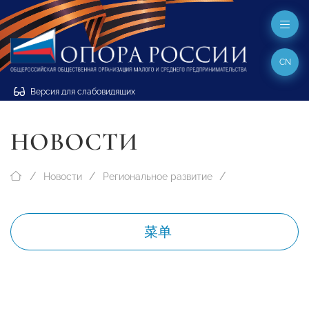
CN
Версия для слабовидящих
НОВОСТИ
Новости
Региональное развитие
菜单