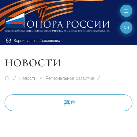
CN
Версия для слабовидящих
НОВОСТИ
Новости
Региональное развитие
菜单