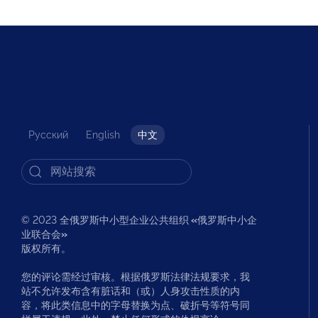
Русский
English
中文
© 2023 全俄罗斯中小型企业公共组织
«
俄罗斯中小企
业联合会
»
版权所有。
您的评论需经过审核。根据俄罗斯法律法规要求，我
站不允许发布含有脏话和（或）人身攻击性质的内
容，将此类信息中的字母替换为点、破折号等符号同