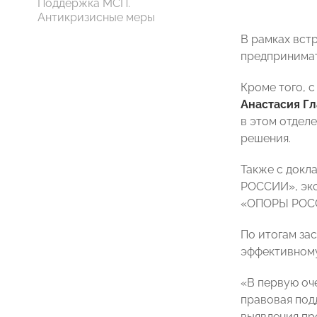
Поддержка МСП.
Антикризисные меры
В рамках вст
предпринимат
Кроме того, 
Анастасия Г
в этом отдел
решения.
Также с докл
РОССИИ», экс
«ОПОРЫ РО
По итогам за
эффективному
«В первую оч
правовая под
выявления пр