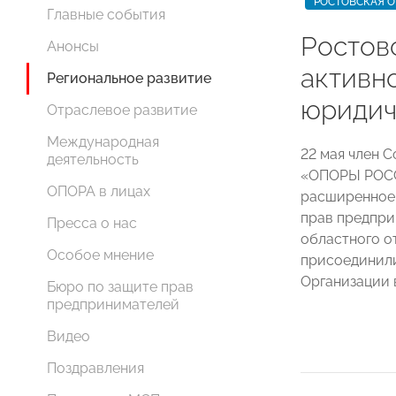
РОСТОВСКАЯ О
Главные события
Ростов
Анонсы
активн
Региональное развитие
юридич
Отраслевое развитие
Международная
22 мая член 
деятельность
«ОПОРЫ РО
ОПОРА в лицах
расширенное 
прав предпри
Пресса о нас
областного о
Особое мнение
присоединили
Организации 
Бюро по защите прав
предпринимателей
Видео
Поздравления