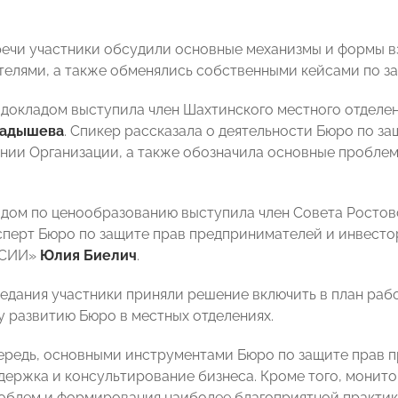
речи участники обсудили основные механизмы и формы 
елями, а также обменялись собственными кейсами по за
с докладом выступила член Шахтинского местного отде
ладышева
. Спикер рассказала о деятельности Бюро по з
ении Организации, а также обозначила основные пробле
адом по ценообразованию выступила член Совета Росто
перт Бюро по защите прав предпринимателей и инвесто
ССИИ»
Юлия Биелич
.
седания участники приняли решение включить в план раб
 развитию Бюро в местных отделениях.
ередь, основными инструментами Бюро по защите прав 
держка и консультирование бизнеса. Кроме того, монито
облем и формирования наиболее благоприятной практики