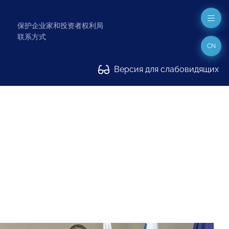
保护企业家和投资者权利局
联系方式
CN
Версия для слабовидящих