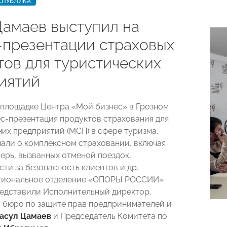
СПУБЛИКА
Цамаев выступил на
-презентации страховых
тов для туристических
иятий
а площадке Центра «Мой бизнес» в Грозном
с-презентация продуктов страхования для
них предприятий (МСП) в сфере туризма.
нали о комплексном страховании, включая
терь, вызванных отменой поездок,
ти за безопасность клиентов и др.
егиональное отделение «ОПОРЫ РОССИИ»
редставили Исполнительный директор,
бюро по защите прав предпринимателей и
асул Цамаев
и Председатель Комитета по