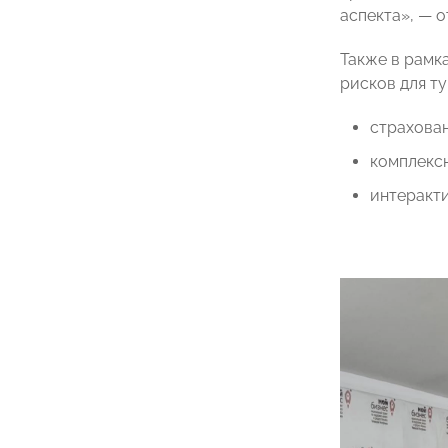
аспекта», — о
Также в рамк
рисков для т
страхован
комплексн
интеракт