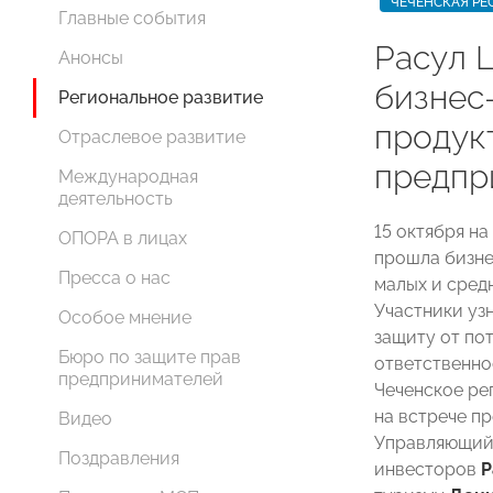
ЧЕЧЕНСКАЯ РЕ
Главные события
Расул 
Анонсы
бизнес
Региональное развитие
продук
Отраслевое развитие
предпр
Международная
деятельность
15 октября н
ОПОРА в лицах
прошла бизне
Пресса о нас
малых и сред
Участники уз
Особое мнение
защиту от по
Бюро по защите прав
ответственнос
предпринимателей
Чеченское р
на встрече п
Видео
Управляющий 
Поздравления
инвесторов
Р