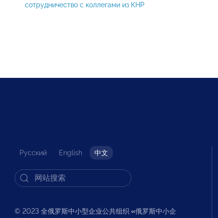
сотрудничество с коллегами из КНР
Русский
English
中文
© 2023 全俄罗斯中小型企业公共组织
«
俄罗斯中小企