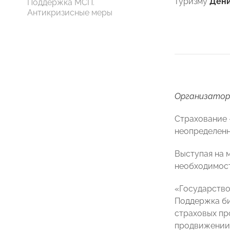
туризму
Дени
Поддержка МСП.
Антикризисные меры
Организатор
Страхование 
неопределенн
Выступая на 
необходимост
«Государство
Поддержка би
страховых пр
продвижении 