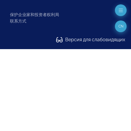
保护企业家和投资者权利局
联系方式
CN
Версия для слабовидящих