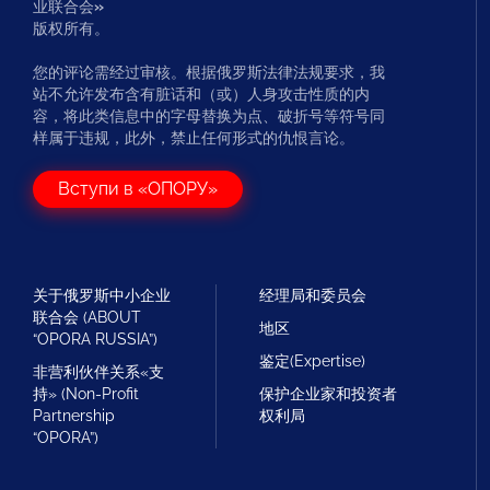
业联合会
»
版权所有。
您的评论需经过审核。根据俄罗斯法律法规要求，我
站不允许发布含有脏话和（或）人身攻击性质的内
容，将此类信息中的字母替换为点、破折号等符号同
样属于违规，此外，禁止任何形式的仇恨言论。
Вступи в «ОПОРУ»
关于俄罗斯中小企业
经理局和委员会
联合会 (ABOUT
地区
“OPORA RUSSIA”)
鉴定(Expertise)
非营利伙伴关系«支
持» (Non-Profit
保护企业家和投资者
Partnership
权利局
“OPORA”)