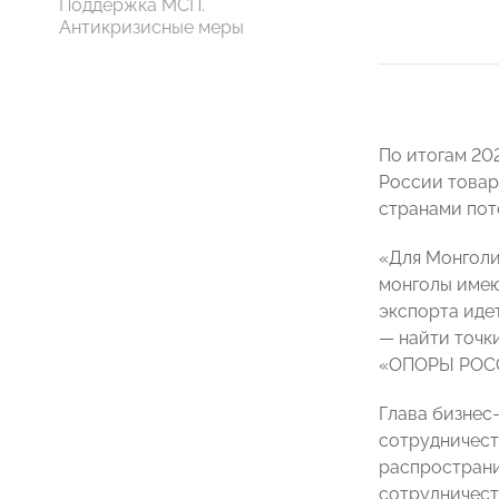
Поддержка МСП.
Антикризисные меры
По итогам 20
России товаро
странами пот
«Для Монголи
монголы имею
экспорта иде
— найти точк
«ОПОРЫ РОСС
Глава бизнес
сотрудничест
распространи
сотрудничеств