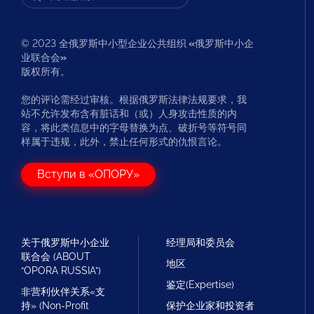
© 2023 全俄罗斯中小型企业公共组织
«
俄罗斯中小企
业联合会
»
版权所有。
您的评论需经过审核。根据俄罗斯法律法规要求，我
站不允许发布含有脏话和（或）人身攻击性质的内
容，将此类信息中的字母替换为点、破折号等符号同
样属于违规，此外，禁止任何形式的仇恨言论。
Вступи в «ОПОРУ»
关于俄罗斯中小企业
经理局和委员会
联合会 (ABOUT
地区
“OPORA RUSSIA”)
鉴定(Expertise)
非营利伙伴关系«支
持» (Non-Profit
保护企业家和投资者