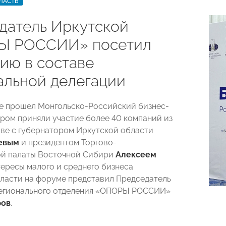
ЛАСТЬ
датель Иркутской
Ы РОССИИ» посетил
ию в составе
альной делегации
е прошел Монгольско-Российский бизнес-
ором приняли участие более 40 компаний из
аве с губернатором Иркутской области
евым
и президентом Торгово-
й палаты Восточной Сибири
Алексеем
тересы малого и среднего бизнеса
ласти на форуме представил Председатель
регионального отделения «ОПОРЫ РОССИИ»
ров
.