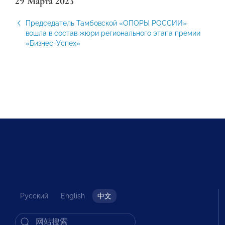
29 Марта 2023
Председатель Тамбовской «ОПОРЫ РОССИИ»
вошла в состав жюри регионального этапа премии
«Бизнес-Успех»
Русский
English
中文