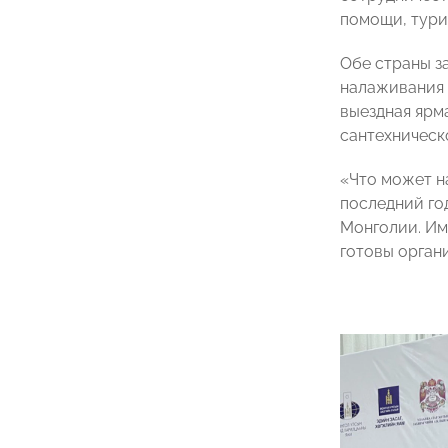
помощи, тури
Обе страны з
налаживания 
выездная ярм
сантехническ
«Что может н
последний го
Монголии. Им
готовы органи