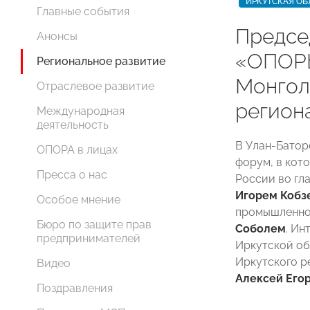
ИРКУТСКАЯ ОБ
Главные события
Предсе
Анонсы
«ОПОР
Региональное развитие
Монгол
Отраслевое развитие
регион
Международная
деятельность
В Улан-Батор
ОПОРА в лицах
форум, в кот
Пресса о нас
России во гл
Игорем Кобз
Особое мнение
промышленно
Бюро по защите прав
Соболем
. Ин
предпринимателей
Иркутской об
Иркутского 
Видео
Алексей Его
Поздравления