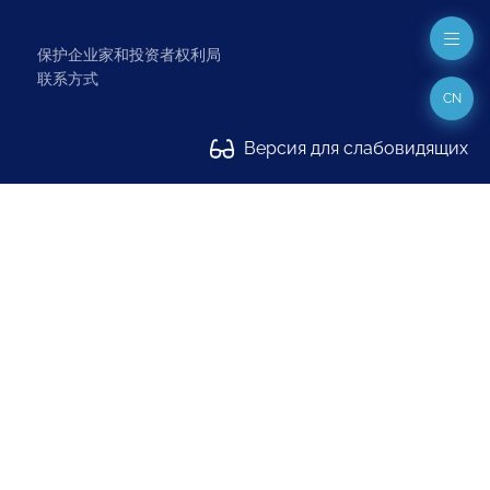
保护企业家和投资者权利局
联系方式
CN
Версия для слабовидящих