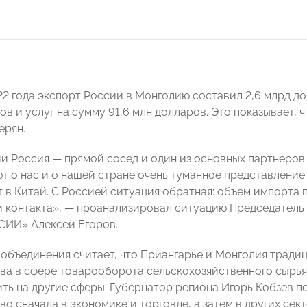
22 года экспорт России в Монголию составил 2,6 млрд до
в и услуг на сумму 91,6 млн долларов. Это показывает, 
ерян.
и Россия — прямой сосед и один из основных партнеров н
т о нас и о нашей стране очень туманное представление
т в Китай. С Россией ситуация обратная: объем импорта 
и контакта», — проанализировал ситуацию Председатель
ИИ» Алексей Егоров.
-объединения считает, что Приангарье и Монголия трад
ва в сфере товарооборота сельскохозяйственного сырья
ть на другие сферы. Губернатор региона Игорь Кобзев по
о сначала в экономике и торговле, а затем в других сек