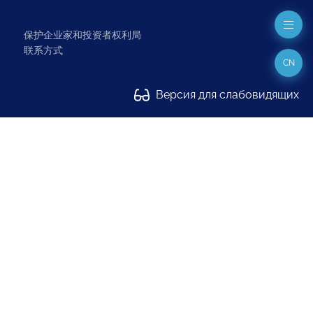
保护企业家和投资者权利局
联系方式
CN
Версия для слабовидящих