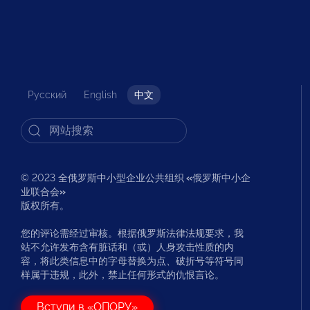
Русский
English
中文
© 2023 全俄罗斯中小型企业公共组织
«
俄罗斯中小企
业联合会
»
版权所有。
您的评论需经过审核。根据俄罗斯法律法规要求，我
站不允许发布含有脏话和（或）人身攻击性质的内
容，将此类信息中的字母替换为点、破折号等符号同
样属于违规，此外，禁止任何形式的仇恨言论。
Вступи в «ОПОРУ»