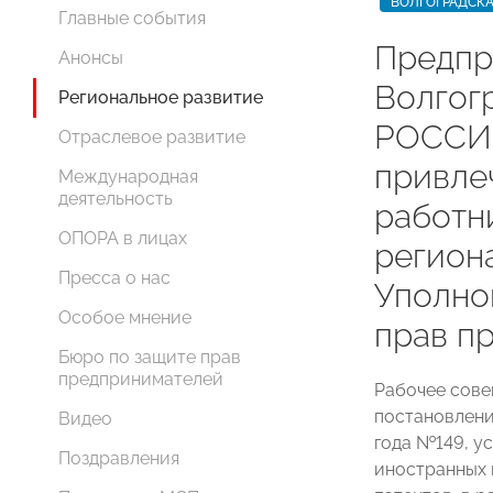
ВОЛГОГРАДСКА
Главные события
Предпр
Анонсы
Волгог
Региональное развитие
РОССИИ
Отраслевое развитие
привле
Международная
деятельность
работн
ОПОРА в лицах
регион
Пресса о нас
Уполно
Особое мнение
прав п
Бюро по защите прав
предпринимателей
Рабочее сов
постановлени
Видео
года №149, у
Поздравления
иностранных 