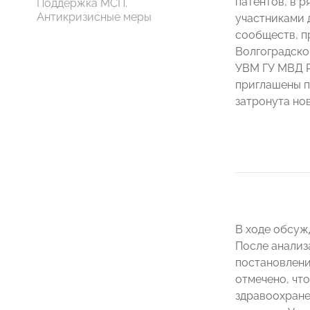
патентов, в 
Поддержка МСП.
Антикризисные меры
участниками 
сообществ, п
Волгоградско
УВМ ГУ МВД Р
приглашены п
затронута но
В ходе обсуж
После анализ
постановлени
отмечено, чт
здравоохранен