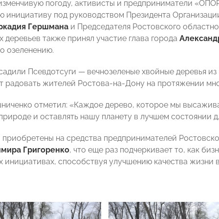
изменчивую погоду, активисты и предприниматели «О
ю инициативу под руководством Президента Организац
ркадия Гершмана
и Председателя Ростовского областно
х деревьев также принял участие глава города
Александ
о озеленению.
садили Псевдотсуги — вечнозеленые хвойные деревья из
т радовать жителей Ростова-на-Дону на протяжении мно
иченко отметил: «Каждое дерево, которое мы высажива
 природе и оставлять нашу планету в лучшем состоянии 
 приобретены на средства предпринимателей Ростовс
мира Григоренко
, что еще раз подчеркивает то, как би
х инициативах, способствуя улучшению качества жизни в