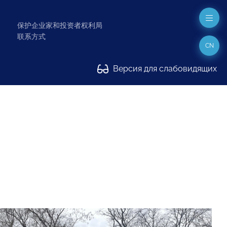
保护企业家和投资者权利局
联系方式
CN
Версия для слабовидящих