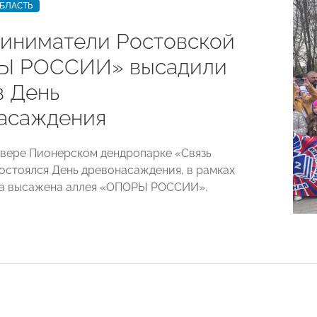
БЛАСТЬ
иниматели Ростовской
Ы РОССИИ» высадили
в День
асаждения
сквере Пионерском дендропарке «Связь
остоялся День древонасаждения, в рамках
ла высажена аллея «ОПОРЫ РОССИИ».