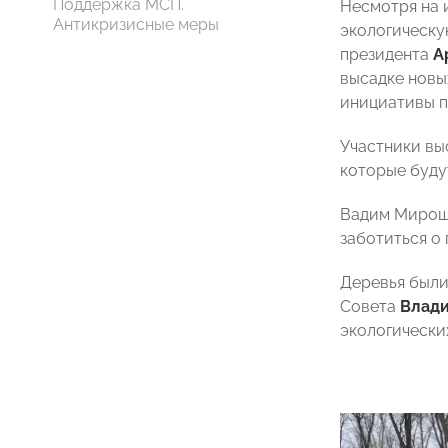
Поддержка МСП.
Несмотря на 
Антикризисные меры
экологическу
президента
А
высадке новы
инициативы п
Участники вы
которые буду
Вадим Мирошн
заботиться о
Деревья были
Совета
Влади
экологически