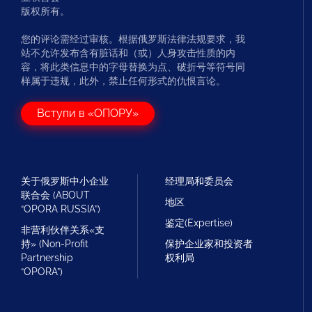
版权所有。
您的评论需经过审核。根据俄罗斯法律法规要求，我
站不允许发布含有脏话和（或）人身攻击性质的内
容，将此类信息中的字母替换为点、破折号等符号同
样属于违规，此外，禁止任何形式的仇恨言论。
Вступи в «ОПОРУ»
关于俄罗斯中小企业
经理局和委员会
联合会 (ABOUT
地区
“OPORA RUSSIA”)
鉴定(Expertise)
非营利伙伴关系«支
持» (Non-Profit
保护企业家和投资者
Partnership
权利局
“OPORA”)