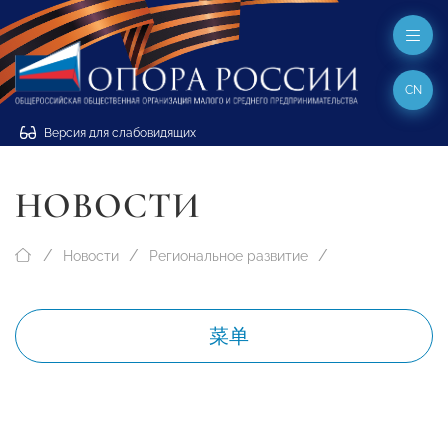
CN
Версия для слабовидящих
НОВОСТИ
Новости
Региональное развитие
菜单