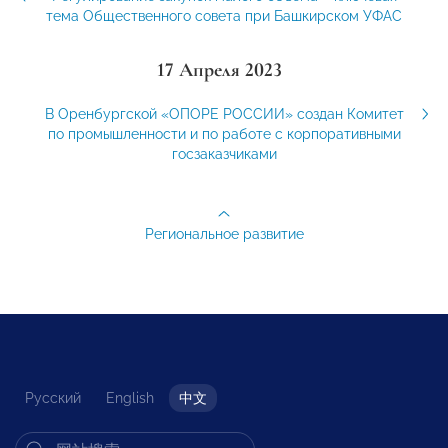
тема Общественного совета при Башкирском УФАС
17 Апреля 2023
В Оренбургской «ОПОРЕ РОССИИ» создан Комитет
по промышленности и по работе с корпоративными
госзаказчиками
Региональное развитие
Русский
English
中文