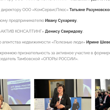
у директору ООО «КомСервисПлюс»
Татьяне Разумовско
ному предпринимателю
Ивану Сухареву
,
 «АКТИВ КОНСАЛТИНГ»
Денису Свиридову
,
 агентства недвижимости «Полезные люди»
Ирине Шев
реннюю признательность за активное участие в формир
дседатель Тамбовской «ОПОРЫ РОССИИ».