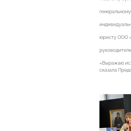
генеральном
индивидуаль
юристу ООО
руководителю
«Выражаю иск
сказала Пре