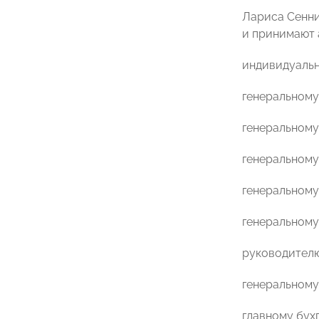
Лариса Сенни
и принимают 
индивидуаль
генеральному
генеральном
генеральном
генеральном
генеральному 
руководител
генеральному
главному бу