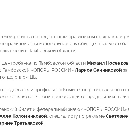
елей региона с предстоящим праздником поздравили р
едеральной антимонопольной службы, Центрального бан
нимателей в Тамбовской области.
 Центробанка по Тамбовской области
Михаил Носенков
ю Тамбовской «ОПОРЫ РОССИИ»
Ларисе Сенниковой
за
 отделением ЦБ.
и председатели профильных Комитетов регионального отд
ожностях, которые они предоставляют предпринимателям
членский билет и федеральный значок «ОПОРЫ РОССИИ» 
Алле Коломниковой
, специалисту по рекламе
Светлане
ерине Третьяковой
.