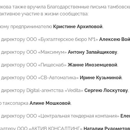
кова также вручила Благодарственные письма тамбовс
активное участие в жизни сообщества:
ному предпринимателю
Кристине Архиповой
,
 директору ООО «Бухгалтерское бюро №1»
Алексею Во
у директору ООО «Максимум»
Антону Запайщикову
,
у директору ООО «Пищеснаб»
Жанне Иноземцевой
,
у директору ООО «СВ-Автоматика»
Ирине Кузьминой
,
директору Digital-агентства «Vedita»
Сергею Лоскутову
,
ю таксопарка
Алине Мошковой
,
 директору ООО «Центральная тендерная компания»
Еле
хгалтеру ООО «АКТИВ КОНСАЛТИНГ»
Наталии Рудомето