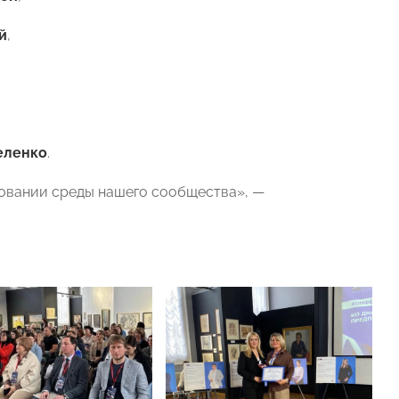
й
,
еленко
.
овании среды нашего сообщества», —