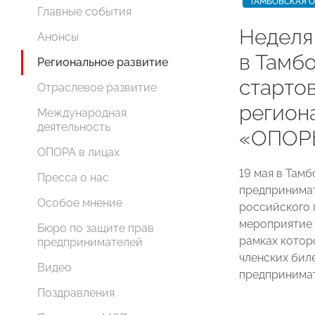
ТАМБОВСКАЯ 
Главные события
Неделя
Анонсы
в Тамб
Региональное развитие
старто
Отраслевое развитие
регион
Международная
деятельность
«ОПОР
ОПОРА в лицах
19 мая в Там
Пресса о нас
предпринимат
Особое мнение
российского 
мероприятие
Бюро по защите прав
рамках котор
предпринимателей
членских бил
Видео
предпринимат
Поздравления