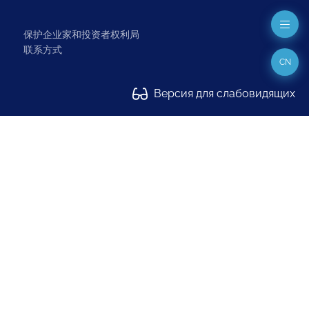
保护企业家和投资者权利局
联系方式
CN
Версия для слабовидящих