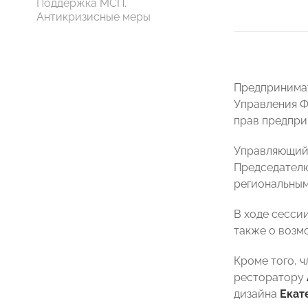
Поддержка МСП.
Антикризисные меры
Предпринимат
Управления Ф
прав предпри
Управляющий
Председател
региональным
В ходе сесси
также о возм
Кроме того, 
ресторатору
дизайна
Екат