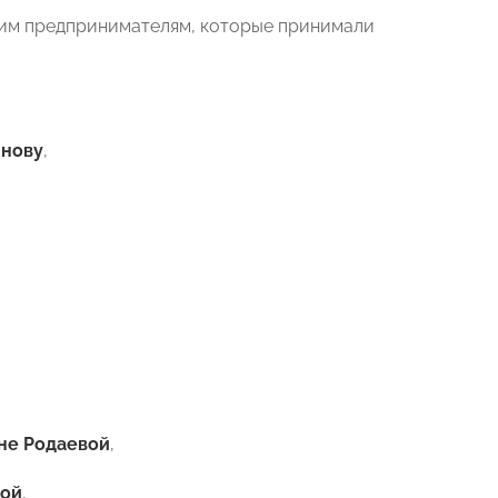
ким предпринимателям, которые принимали
йнову
,
не Родаевой
,
вой
,