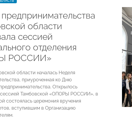
ОБЛАСТЬ
 предпринимательства
овской области
вала сессией
ального отделения
Ы РОССИИ»
бовской области началась Неделя
ельства, приуроченная ко Дню
предпринимательства. Открылось
 сессией Тамбовской «ОПОРЫ РОССИИ», в
ой состоялась церемония вручения
етов, вступившим в Организацию
елям.