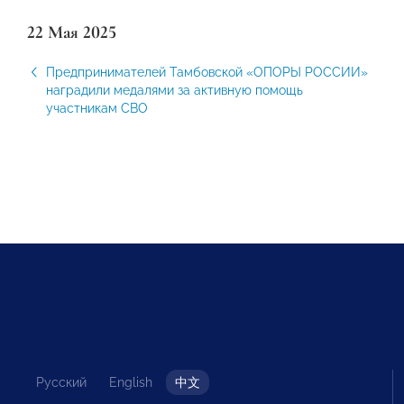
22 Мая 2025
Предпринимателей Тамбовской «ОПОРЫ РОССИИ»
наградили медалями за активную помощь
участникам СВО
Русский
English
中文