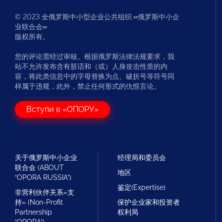
© 2023 全俄罗斯中小型企业公共组织
«
俄罗斯中小企
业联合会
»
版权所有。
您的评论需经过审核。根据俄罗斯法律法规要求，我
站不允许发布含有脏话和（或）人身攻击性质的内
容，将此类信息中的字母替换为点、破折号等符号同
样属于违规，此外，禁止任何形式的仇恨言论。
Вступи в «ОПОРУ»
关于俄罗斯中小企业
经理局和委员会
联合会 (ABOUT
地区
“OPORA RUSSIA”)
鉴定(Expertise)
非营利伙伴关系«支
持» (Non-Profit
保护企业家和投资者
Partnership
权利局
“OPORA”)