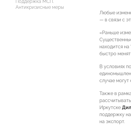
Поддержка МСП.
Антикризисные меры
Любые измене
— в связи с 
«Раньше изме
Существенные
находится на 
быстро менять
В условиях п
единомышленн
случае могут
Также в рамк
рассчитывать
Иркутске
Дил
поддержку на
на экспорт.