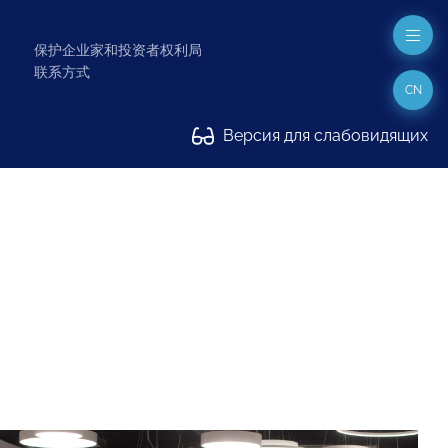
保护企业家和投资者权利局
联系方式
CN
Версия для слабовидящих