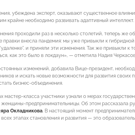
ния, убеждена эксперт, оказывают существенное влияни
этим крайне необходимо развивать адаптивный интеллект.
нения проходили раз в несколько столетий, теперь же о
 правки внесла пандемия: мы уже привыкли к гибридной 
“удаленке”, и приняли эти изменения. Так же привыкли к 
ся, как это было в локдаун», — отметила Надия Черкасов
остоянных изменений, добавила Вице-президент, необхо
иков и искать новые возможности для развития своих 
 стать бизнес-объединения.
ах мастер-класса участники узнали о мерах государстве
 женщины-предпринимательницы. Об этом рассказала ру
яра Окладникова
. В настоящий момент предпринимател
 всех этапах становления и развития — это образовател