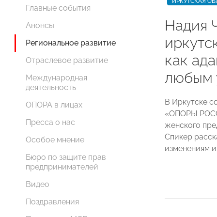
ИРКУТСКАЯ ОБ
Главные события
Надия 
Анонсы
иркутс
Региональное развитие
как ада
Отраслевое развитие
любым 
Международная
деятельность
В Иркутске с
ОПОРА в лицах
«ОПОРЫ РОСС
Пресса о нас
женского пр
Спикер расск
Особое мнение
изменениям и
Бюро по защите прав
предпринимателей
Видео
Поздравления