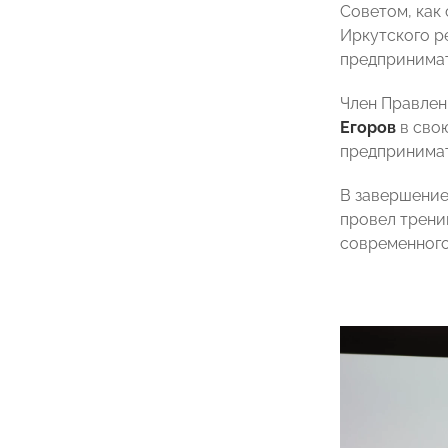
Советом, как
Иркутского р
предпринима
Член Правле
Егоров
в свою
предпринимат
В завершение
провел трени
современного