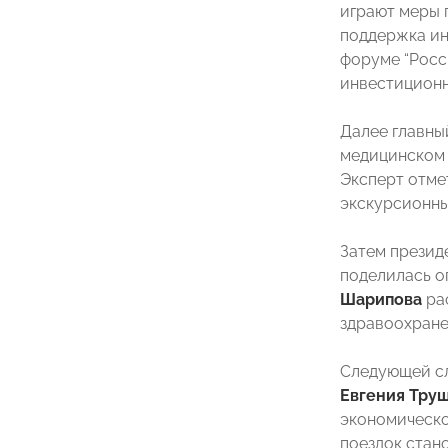
играют меры 
поддержка ин
форуме “Росс
инвестиционн
Далее главны
медицинском 
Эксперт отме
экскурсионны
Затем презид
поделилась о
Шарипова
ра
здравоохране
Следующей сл
Евгения Тру
экономическо
поездок стан