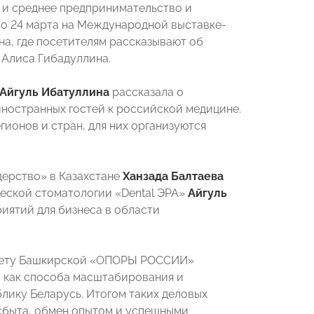
е и среднее предпринимательство и
по 24 марта на Международной выставке-
а, где посетителям рассказывают об
 Алиса Гибадуллина.
Айгуль Ибатуллина
рассказала о
ностранных гостей к российской медицине.
гионов и стран, для них организуются
дерство» в Казахстане
Ханзада Балтаева
ческой стоматологии «Dental ЭРА»
Айгуль
иятий для бизнеса в области
учету Башкирской «ОПОРЫ РОССИИ»
й как способа масштабирования и
блику Беларусь. Итогом таких деловых
сбыта, обмен опытом и успешными