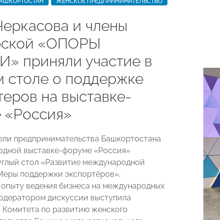
БАШКОРТОСТАН
ЖЕНСКОЕ ПРЕДПРИНИМАТЕЛЬСТВО
Черкасова и члены
рской «ОПОРЫ
» приняли участие в
м столе о поддержке
теров на выставке-
 «Россия»
ели предпринимательства Башкортостана
одной выставке-форуме «Россия»
углый стол «Развитие международной
Меры поддержки экспортёров»,
опыту ведения бизнеса на международных
одератором дискуссии выступила
 Комитета по развитию женского