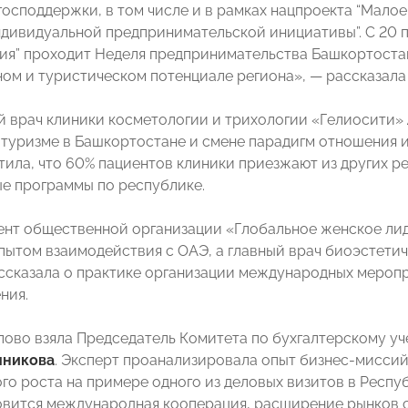
господдержки, в том числе и в рамках нацпроекта “Мало
дивидуальной предпринимательской инициативы”. С 20 
ия” проходит Неделя предпринимательства Башкортостан
ом и туристическом потенциале региона», — рассказала
й врач клиники косметологии и трихологии «Гелиосити»
туризме в Башкортостане и смене парадигм отношения и
тила, что 60% пациентов клиники приезжают из других ре
е программы по республике.
ент общественной организации «Глобальное женское ли
пытом взаимодействия с ОАЭ, а главный врач биоэстети
ссказала о практике организации международных меропр
ния.
ово взяла Председатель Комитета по бухгалтерскому 
шникова
. Эксперт проанализировала опыт бизнес-мисси
го роста на примере одного из деловых визитов в Респу
овится международная кооперация, расширение рынков 