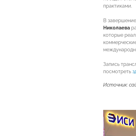
практиками.
В завершение
Николаева
ра
которые реал
коммерческие
международны
Запись транс
посмотреть
з
Источник: с