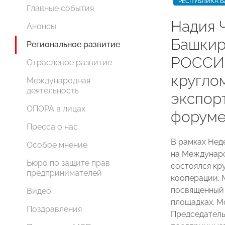
РЕСПУБЛИКА 
Главные события
Надия 
Анонсы
Башки
Региональное развитие
РОССИИ
Отраслевое развитие
кругло
Международная
деятельность
экспор
ОПОРА в лицах
форуме
Пресса о нас
В рамках Нед
Особое мнение
на Междунар
Бюро по защите прав
состоялся кр
предпринимателей
кооперации. 
посвященный 
Видео
площадках. М
Поздравления
Председатель