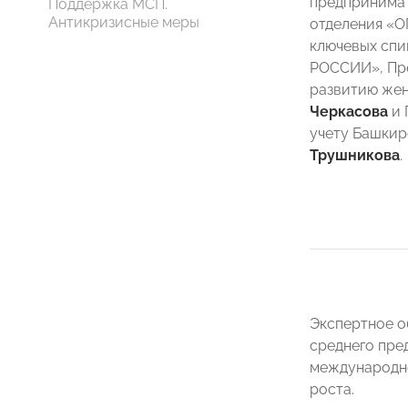
предпринимат
Поддержка МСП.
Антикризисные меры
отделения 
ключевых сп
РОССИИ», Пр
развитию же
Черкасова
и 
учету Башки
Трушникова
.
Экспертное о
среднего пре
международно
роста.