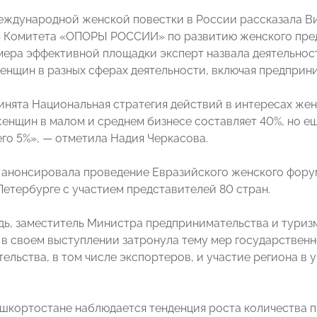
еждународной женской повестки в России рассказала 
 Комитета «ОПОРЫ РОССИИ» по развитию женского пред
мера эффективной площадки эксперт назвала деятельнос
енщин в разных сферах деятельности, включая предприн
инята Национальная стратегия действий в интересах жен
женщин в малом и среднем бизнесе составляет 40%, но ещ
его 5%», — отметила Надия Черкасова.
 анонсировала проведение Евразийского женского форум
Петербурге с участием представителей 80 стран.
дь, заместитель Министра предпринимательства и тури
в своем выступлении затронула тему мер государственн
ельства, в том числе экспортеров, и участие региона в
ашкортостане наблюдается тенденция роста количества 