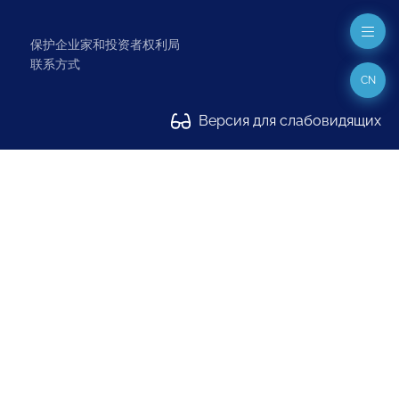
保护企业家和投资者权利局
联系方式
CN
Версия для слабовидящих