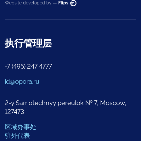
Website developed by —
Flips
执行管理层
+7 (495) 247 4777
id@opora.ru
2-y Samotechnyy pereulok № 7, Moscow,
127473
区域办事处
驻外代表