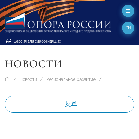
CN
Версия для слабовидящих
НОВОСТИ
Новости
Региональное развитие
菜单