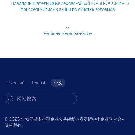
Предприниматели из Кемеровской «ОПОРЫ РОССИИ»
присоединились к акции по очистке водоемов
Региональное развитие
Русский
English
中文
© 2023 全俄罗斯中小型企业公共组织
«
俄罗斯中小企业联合会
»
版权所有。