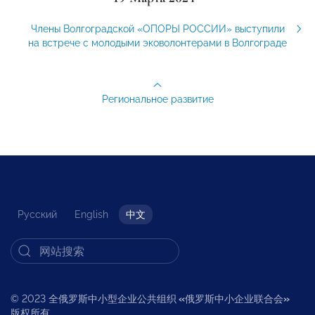
Члены Волгоградской «ОПОРЫ РОССИИ» выступили
на встрече с молодыми эковолонтерами в Волгограде
Региональное развитие
Русский
English
中文
© 2023 全俄罗斯中小型企业公共组织
«
俄罗斯中小企业联合会
»
版权所有。