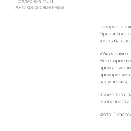
Поддержка МСП.
Антикризисные меры
Говоря о пра
Орловского 
иметь базовы
«Указанные в
Некоторые из
предваряющий
предпринимат
нарушения», 
Кроме того, 
особенности 
Фото: Behance