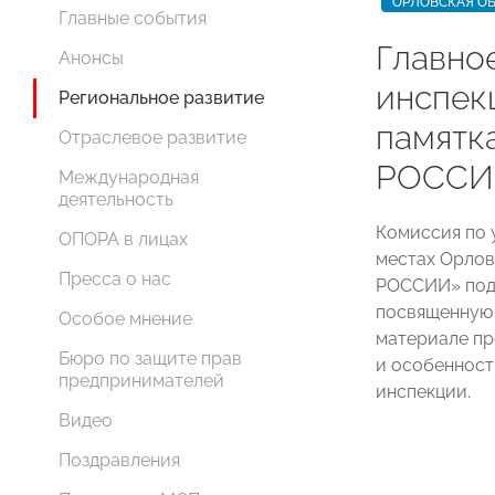
ОРЛОВСКАЯ О
Главные события
Главно
Анонсы
инспек
Региональное развитие
памятк
Отраслевое развитие
РОССИ
Международная
деятельность
Комиссия по 
ОПОРА в лицах
местах Орлов
Пресса о нас
РОССИИ» подг
посвященную 
Особое мнение
материале пр
Бюро по защите прав
и особенност
предпринимателей
инспекции.
Видео
Поздравления