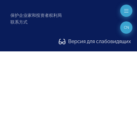
保护企业家和投资者权利局
联系方式
CN
Версия для слабовидящих