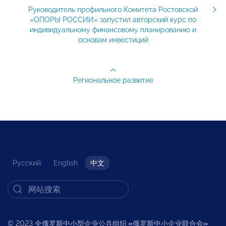
Руководитель профильного Комитета Ростовской
«ОПОРЫ РОССИИ» запустил авторский курс по
индивидуальному финансовому планированию и
основам инвестиций
Региональное развитие
Русский
English
中文
© 2023 全俄罗斯中小型企业公共组织
«
俄罗斯中小企业联合会
»