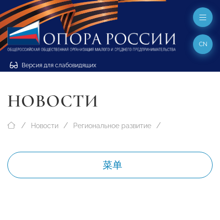
CN
Версия для слабовидящих
НОВОСТИ
Новости
Региональное развитие
菜单