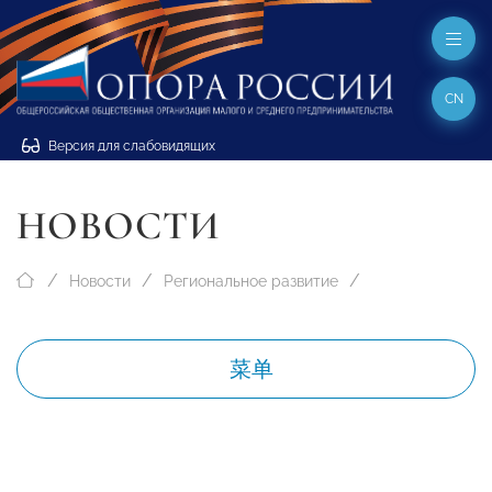
CN
Версия для слабовидящих
НОВОСТИ
Новости
Региональное развитие
菜单